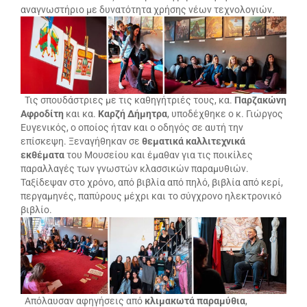
αναγνωστήριο με δυνατότητα χρήσης νέων τεχνολογιών.
Τις σπουδάστριες με τις καθηγήτριές τους, κα.
Παρζακώνη
Αφροδίτη
και κα.
Καρζή Δήμητρα
, υποδέχθηκε ο κ. Γιώργος
Ευγενικός, ο οποίος ήταν και ο οδηγός σε αυτή την
επίσκεψη. Ξεναγήθηκαν σε
θεματικά καλλιτεχνικά
εκθέματα
του Μουσείου και έμαθαν για τις ποικίλες
παραλλαγές των γνωστών κλασσικών παραμυθιών.
Ταξίδεψαν στο χρόνο, από βιβλία από πηλό, βιβλία από κερί,
περγαμηνές, παπύρους μέχρι και το σύγχρονο ηλεκτρονικό
βιβλίο.
Απόλαυσαν αφηγήσεις από
κλιμακωτά παραμύθια
,