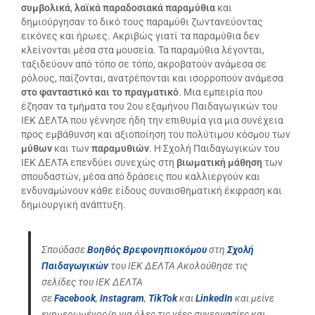
συμβολικά
,
λαϊκά παραδοσιακά παραμύθια
και
δημιούργησαν το δικό τους παραμύθι ζωντανεύοντας
εικόνες και ήρωες. Ακριβώς γιατί τα παραμύθια δεν
κλείνονται μέσα στα μουσεία. Τα παραμύθια λέγονται,
ταξιδεύουν από τόπο σε τόπο, ακροβατούν ανάμεσα σε
ρόλους, παίζονται, ανατρέπονται και ισορροπούν ανάμεσα
στο φανταστικό και το πραγματικό
. Μια εμπειρία που
έζησαν τα τμήματα του 2ου εξαμήνου Παιδαγωγικών του
ΙΕΚ ΔΕΛΤΑ που γέννησε ήδη την επιθυμία για μια συνέχεια
προς εμβάθυνση και αξιοποίηση του πολύτιμου κόσμου των
μύθων
και των
παραμυθιών
. Η Σχολή Παιδαγωγικών του
ΙΕΚ ΔΕΛΤΑ επενδύει συνεχώς στη
βιωματική μάθηση
των
σπουδαστών, μέσα από δράσεις που καλλιεργούν και
ενδυναμώνουν κάθε είδους συναισθηματική έκφραση και
δημιουργική ανάπτυξη.
Σπούδασε
Βοηθός Βρεφονηπιοκόμου
στη
Σχολή
Παιδαγωγικών
του ΙΕΚ ΔΕΛΤΑ
Ακολούθησε τις
σελίδες του ΙΕΚ ΔΕΛΤΑ
σε
Facebook
,
Instagram
,
TikTok
και
LinkedIn
και μείνε
ενημερωμένος/η για όλες τις νέες συνεργασίες και