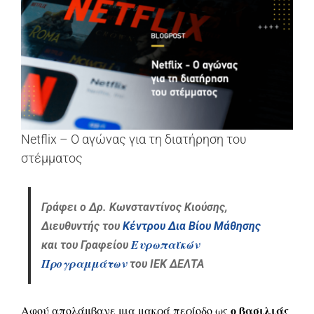
μεγαλύτερης
εικόνας
Netflix – Ο αγώνας για τη διατήρηση του
στέμματος
Γράφει ο Δρ. Κωνσταντίνος Κιούσης,
Διευθυντής του
Κέντρου Δια Βίου Μάθησης
Ευρωπαϊκών
και του Γραφείου
Προγραμμάτων
του ΙΕΚ ΔΕΛΤΑ
ο βασιλιάς
Αφού απολάμβανε μια μακρά περίοδο ως