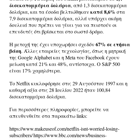
δισεκατομμύρια δολάρια
, από 1,3 δισεκατομμύρια
κατά 8,6%
δολάρια, και τα έσοδα βελτιώθηκαν
στα
7,9 δισεκατομμύρια δολάρια, αλλά υπάρχει ακόμη
δουλειά που πρέπει να γίνει για να πειστούν οι
επενδυτές ότι βρίσκεται στο σωστό δρόμο.
67% σε ετήσια
Η μετοχή της έχει υποχωρήσει σχεδόν
βάση
. Άλλες εταιρείες τεχνολογίας, όπως η μητρική
της Google Alphabet και η Meta του Facebook έχουν
μείωση κατά 21% και 48%, αντίστοιχα. Ο S&P 500
είναι 17% χαμηλότερα.
Το Netflix κυκλοφόρησε στις 29 Αυγούστου 1997 και η
καθαρή αξία στις 28 Ιουλίου 2022 ήταν 100,84
δισεκατομμύρια δολάρια.
Για περισσότερες πληροφορίες, μπορείτε να
απευθυνθείτε στα παρακάτω links:
https://www.makeuseof.com/netflix-isnt-worried-losing-
subscribers/
https://www.bbc.com/news/business-