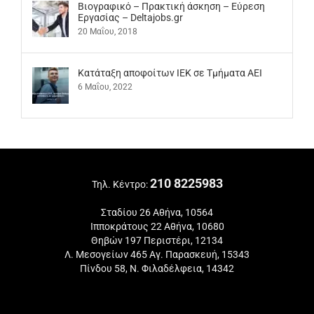
Βιογραφικό – Πρακτική άσκηση – Εύρεση
Εργασίας – Deltajobs.gr
20 Μαΐου, 2018
Kατάταξη αποφοίτων ΙΕΚ σε Τμήματα ΑΕΙ
6 Μαΐου, 2022
210 8225983
Τηλ. Κέντρο:
Σταδίου 26 Αθήνα, 10564
Ιπποκράτους 22 Αθήνα, 10680
Θηβών 197 Περιστέρι, 12134
Λ. Μεσογείων 465 Αγ. Παρασκευή, 15343
Πίνδου 58, Ν. Φιλαδέλφεια, 14342