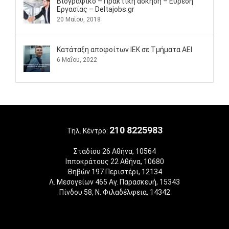
Βιογραφικό – Πρακτική άσκηση – Εύρεση
Εργασίας – Deltajobs.gr
20 Μαΐου, 2018
Kατάταξη αποφοίτων ΙΕΚ σε Τμήματα ΑΕΙ
6 Μαΐου, 2022
210 8225983
Τηλ. Κέντρο:
Σταδίου 26 Αθήνα, 10564
Ιπποκράτους 22 Αθήνα, 10680
Θηβών 197 Περιστέρι, 12134
Λ. Μεσογείων 465 Αγ. Παρασκευή, 15343
Πίνδου 58, Ν. Φιλαδέλφεια, 14342