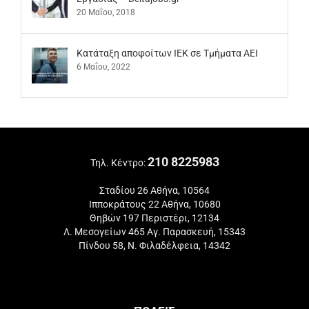
20 Μαΐου, 2018
Kατάταξη αποφοίτων ΙΕΚ σε Τμήματα ΑΕΙ
6 Μαΐου, 2022
210 8225983
Τηλ. Κέντρο:
Σταδίου 26 Αθήνα, 10564
Ιπποκράτους 22 Αθήνα, 10680
Θηβών 197 Περιστέρι, 12134
Λ. Μεσογείων 465 Αγ. Παρασκευή, 15343
Πίνδου 58, Ν. Φιλαδέλφεια, 14342