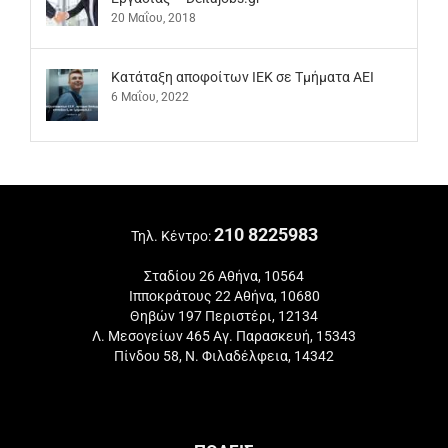
20 Μαΐου, 2018
Kατάταξη αποφοίτων ΙΕΚ σε Τμήματα ΑΕΙ
6 Μαΐου, 2022
210 8225983
Τηλ. Κέντρο:
Σταδίου 26 Αθήνα, 10564
Ιπποκράτους 22 Αθήνα, 10680
Θηβών 197 Περιστέρι, 12134
Λ. Μεσογείων 465 Αγ. Παρασκευή, 15343
Πίνδου 58, Ν. Φιλαδέλφεια, 14342