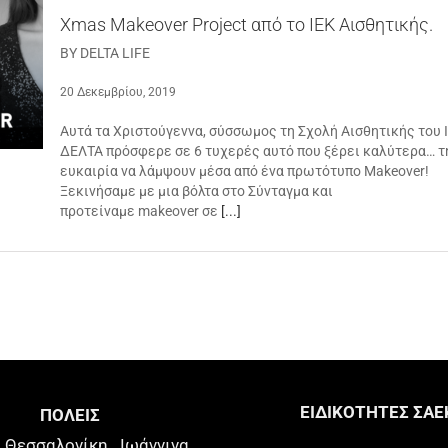
Xmas Makeover Project από το ΙΕΚ Αισθητικής.
BY DELTA LIFE
20 Δεκεμβρίου, 2019
Αυτά τα Χριστούγεννα, σύσσωμος τη Σχολή Αισθητικής του 
ΔΕΛΤΑ πρόσφερε σε 6 τυχερές αυτό που ξέρει καλύτερα… τ
ευκαιρία να λάμψουν μέσα από ένα πρωτότυπο Makeover!
Ξεκινήσαμε με μια βόλτα στο Σύνταγμα και
προτείναμε makeover σε
[...]
ΕΙΔΙΚΟΤΗΤΕΣ ΣΑΕ
ΠΟΛΕΙΣ
Θεσσαλονίκη
Ιωάννινα