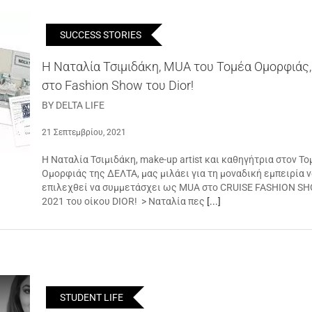
SUCCESS STORIES
Η Ναταλία Τσιμιδάκη, MUA του Τομέα Ομορφιάς,
στο Fashion Show του Dior!
BY DELTA LIFE
21 Σεπτεμβρίου, 2021
Η Ναταλία Τσιμιδάκη, make-up artist και καθηγήτρια στον Το
Ομορφιάς της ΔΕΛΤΑ, μας μιλάει για τη μοναδική εμπειρία 
επιλεχθεί να συμμετάσχει ως MUA στο CRUISE FASHION S
2021 του οίκου DIOR! > Ναταλία πες
[...]
STUDENT LIFE