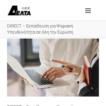
Μετάβαση
στο
περιεχόμενο
DIRECT – Εκπαίδευση για Ψηφιακή
Υπευθυνότητα σε όλη την Ευρώπη
Προβολή
μεγαλύτερης
εικόνας