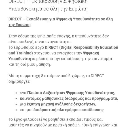
DIRECT – Εκπαίδευση για Ψηφιακή
Υπευθυνότητα σε όλη την Ευρώπη
DIRECT – Εκπαίδευση για Ψηφιακή Υπευθυνότητα σε όλη
την Ευρώπη
Στον κόσμο της ψηφιακής εποχής, η υπευθυνότητα δεν
είναι επιλογή, είναι αναγκαιότητα.
Το ευρωπαϊκό έργο
DIRECT
(Digital
Responsibility
Education
and
Training
)
στοχεύει να ενισχύσει την
Ψηφιακή
Υπευθυνότητα
μέσα από την εκπαίδευση, την καινοτομία
και τη διά βίου μάθηση.
Με τη συμμετοχή 8 εταίρων από 6 χώρες, το DIRECT
δημιουργεί:
ένα
Πλαίσιο Δεξιοτήτων Ψηφιακής Υπευθυνότητας
,
καινοτόμες μαθησιακές διαδρομές και προγράμματα
,
μια
έξυπνη μηχανή ανάλυσης δεξιοτήτων
,
και μια
διαδραστική πλατφόρμα εκπαίδευσης
.
Το έργο φιλοδοξεί να βοηθήσει εκπαιδευτικούς και
μαθητές να κινηθούν με κριτική σκέψη, ηθική επίγνωση και