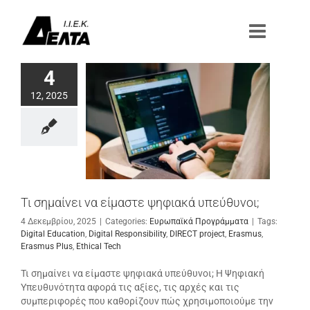
Μετάβαση
στο
περιεχόμενο
4
12, 2025
Τι σημαίνει να είμαστε ψηφιακά υπεύθυνοι;
4 Δεκεμβρίου, 2025
|
Categories:
Ευρωπαϊκά Προγράμματα
|
Tags:
Digital Education
,
Digital Responsibility
,
DIRECT project
,
Erasmus
,
Erasmus Plus
,
Ethical Tech
Τι σημαίνει να είμαστε ψηφιακά υπεύθυνοι; Η Ψηφιακή
Υπευθυνότητα αφορά τις αξίες, τις αρχές και τις
συμπεριφορές που καθορίζουν πώς χρησιμοποιούμε την