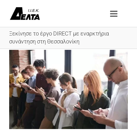
Μετάβαση
στο
περιεχόμενο
Ξεκίνησε το έργο DIRECT με εναρκτήρια
συνάντηση στη Θεσσαλονίκη
Προβολή
μεγαλύτερης
εικόνας