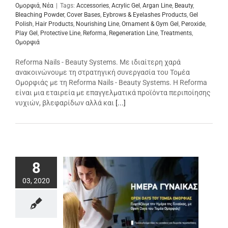
Ομορφιά
,
Νέα
|
Tags:
Accessories
,
Acrylic Gel
,
Argan Line
,
Beauty
,
Bleaching Powder
,
Cover Bases
,
Eybrows & Eyelashes Products
,
Gel
Polish
,
Hair Products
,
Nourishing Line
,
Ornament & Gym Gel
,
Peroxide
,
Play Gel
,
Protective Line
,
Reforma
,
Regeneration Line
,
Treatments
,
Ομορφιά
Reforma Nails - Beauty Systems. Με ιδιαίτερη χαρά
ανακοινώνουμε τη στρατηγική συνεργασία του Τομέα
Ομορφιάς με τη Reforma Nails - Beauty Systems. Η Reforma
είναι μια εταιρεία με επαγγελματικά προϊόντα περιποίησης
νυχιών, βλεφαρίδων αλλά και
[...]
8
03, 2020