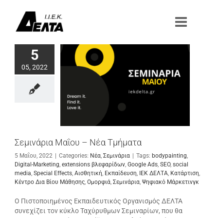
Μετάβαση
στο
περιεχόμενο
5
05, 2022
Σεμινάρια Μαΐου – Νέα Τμήματα
5 Μαΐου, 2022
|
Categories:
Νέα
,
Σεμινάρια
|
Tags:
bodypainting
,
Digital-Marketing
,
extensions βλεφαρίδων
,
Google Ads
,
SEO
,
social
media
,
Special Effects
,
Αισθητική
,
Εκπαίδευση
,
ΙΕΚ ΔΕΛΤΑ
,
Κατάρτιση
,
Κέντρο Δια Βίου Μάθησης
,
Ομορφιά
,
Σεμινάρια
,
Ψηφιακό Μάρκετινγκ
Ο Πιστοποιημένος Εκπαιδευτικός Οργανισμός ΔΕΛΤΑ
συνεχίζει τον κύκλο Ταχύρυθμων Σεμιναρίων, που θα