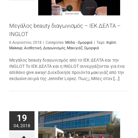
Μεγάλος beauty διαγωνισμός – ΙΕΚ ΔΕΛΤΑ –
INGLOT
6 Αυγούστου, 2018
|
Categories:
Μόδα - Ομορφιά
|
Tags:
Inglot
,
Makeup
,
Αισθητική
,
Διαγωνισμός
,
Μακιγιάζ
,
Ομορφιά
Μεγάλος beauty διαγωνισμός από το ΙΕΚ ΔΕΛΤΑ και την
INGLOT Το ΙΕΚ ΔΕΛΤΑ και η INGLOT συνεργάζονται για ένα
απίθανο give away! Διεκδίκησε προιόντα μακιγιάζ από την
exclusive σειρά της Jennifer Lopez. Πως;;; Μπες στον
[...]
19
04, 2018