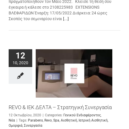
πραγματοποιηθούν τον Μάϊο 2022. Κλείσε τη θέση σου
έγκαιρα ή κάλεσε στο 2108225983 EXTENSIONS
ΒΛΕΦΑΡΙΔΩΝ Έναρξη: 17/05/2022 Διάρκεια: 24 ώρες
Σκοπός του σεμιναρίου είναι
[...]
12
10, 2020
REVO & ΙΕΚ ΔΕΛΤΑ – Στρατηγική Συνεργασία
12 Οκτωβρίου, 2020
|
Categories:
Γενικού Ενδιαφέροντος
,
Νέα
|
Tags:
Parabens
,
Revo
,
Spa
,
Αισθητική
,
Ιατρική Αισθητική
,
Ομορφιά
,
Συνεργασία