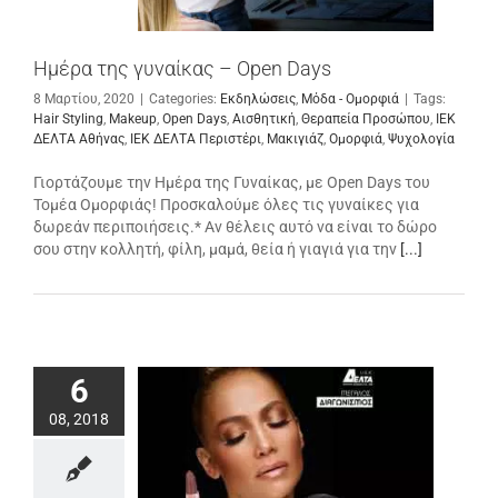
Ημέρα της γυναίκας – Open Days
8 Μαρτίου, 2020
|
Categories:
Εκδηλώσεις
,
Μόδα - Ομορφιά
|
Tags:
Hair Styling
,
Makeup
,
Open Days
,
Αισθητική
,
Θεραπεία Προσώπου
,
ΙΕΚ
ΔΕΛΤΑ Αθήνας
,
ΙΕΚ ΔΕΛΤΑ Περιστέρι
,
Μακιγιάζ
,
Ομορφιά
,
Ψυχολογία
Γιορτάζουμε την Ημέρα της Γυναίκας, με Open Days του
Τομέα Ομορφιάς! Προσκαλούμε όλες τις γυναίκες για
δωρεάν περιποιήσεις.* Αν θέλεις αυτό να είναι το δώρο
σου στην κολλητή, φίλη, μαμά, θεία ή γιαγιά για την
[...]
6
08, 2018