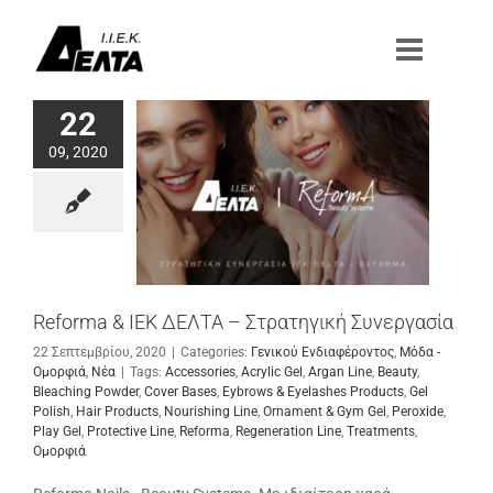
Μετάβαση
στο
περιεχόμενο
22
09, 2020
Reforma & ΙΕΚ ΔΕΛΤΑ – Στρατηγική Συνεργασία
22 Σεπτεμβρίου, 2020
|
Categories:
Γενικού Ενδιαφέροντος
,
Μόδα -
Ομορφιά
,
Νέα
|
Tags:
Accessories
,
Acrylic Gel
,
Argan Line
,
Beauty
,
Bleaching Powder
,
Cover Bases
,
Eybrows & Eyelashes Products
,
Gel
Polish
,
Hair Products
,
Nourishing Line
,
Ornament & Gym Gel
,
Peroxide
,
Play Gel
,
Protective Line
,
Reforma
,
Regeneration Line
,
Treatments
,
Ομορφιά