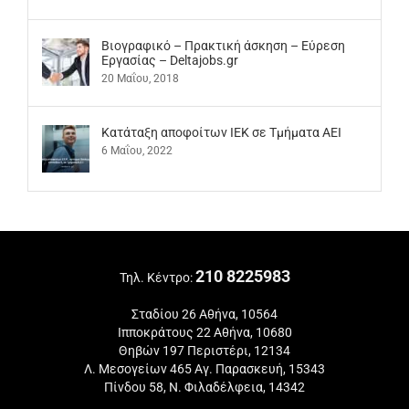
Βιογραφικό – Πρακτική άσκηση – Εύρεση
Εργασίας – Deltajobs.gr
20 Μαΐου, 2018
Kατάταξη αποφοίτων ΙΕΚ σε Τμήματα ΑΕΙ
6 Μαΐου, 2022
210 8225983
Τηλ. Κέντρο:
Σταδίου 26 Αθήνα, 10564
Ιπποκράτους 22 Αθήνα, 10680
Θηβών 197 Περιστέρι, 12134
Λ. Μεσογείων 465 Αγ. Παρασκευή, 15343
Πίνδου 58, Ν. Φιλαδέλφεια, 14342