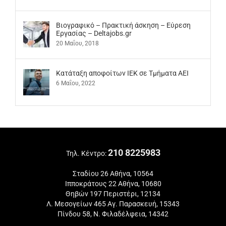
Βιογραφικό – Πρακτική άσκηση – Εύρεση
Εργασίας – Deltajobs.gr
20 Μαΐου, 2018
Kατάταξη αποφοίτων ΙΕΚ σε Τμήματα ΑΕΙ
6 Μαΐου, 2022
210 8225983
Τηλ. Κέντρο:
Σταδίου 26 Αθήνα, 10564
Ιπποκράτους 22 Αθήνα, 10680
Θηβών 197 Περιστέρι, 12134
Λ. Μεσογείων 465 Αγ. Παρασκευή, 15343
Πίνδου 58, Ν. Φιλαδέλφεια, 14342