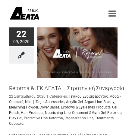
Μετάβαση
στο
περιεχόμενο
22
09, 2020
Reforma & ΙΕΚ ΔΕΛΤΑ – Στρατηγική Συνεργασία
22 Σεπτεμβρίου, 2020
|
Categories:
Γενικού Ενδιαφέροντος
,
Μόδα -
Ομορφιά
,
Νέα
|
Tags:
Accessories
,
Acrylic Gel
,
Argan Line
,
Beauty
,
Bleaching Powder
,
Cover Bases
,
Eybrows & Eyelashes Products
,
Gel
Polish
,
Hair Products
,
Nourishing Line
,
Ornament & Gym Gel
,
Peroxide
,
Play Gel
,
Protective Line
,
Reforma
,
Regeneration Line
,
Treatments
,
Ομορφιά