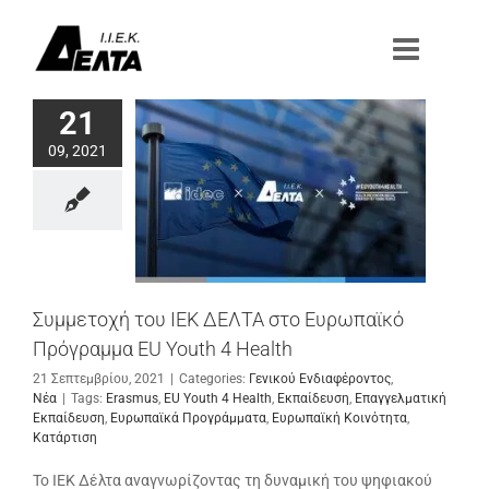
Μετάβαση
στο
περιεχόμενο
21
09, 2021
Συμμετοχή του ΙΕΚ ΔΕΛΤΑ στο Ευρωπαϊκό
Πρόγραμμα EU Youth 4 Health
21 Σεπτεμβρίου, 2021
|
Categories:
Γενικού Ενδιαφέροντος
,
Νέα
|
Tags:
Erasmus
,
EU Youth 4 Health
,
Εκπαίδευση
,
Επαγγελματική
Εκπαίδευση
,
Ευρωπαϊκά Προγράμματα
,
Ευρωπαϊκή Κοινότητα
,
Κατάρτιση
To IEK Δέλτα αναγνωρίζοντας τη δυναμική του ψηφιακού