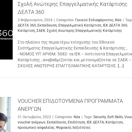
Σχολή Ανώτερης Επαγγελματικής Κατάρτισης
ΔΕΛΤΑ 360
3 Φεβρουαρίου, 2024
|
Categories:
Γενικού Ενδιαφέροντος
,
Νέα
|
Tag
ΔΕΛΤΑ 360
,
Εκπαίδευση
,
Επαγγελματική Κατάρτιση
,
ΙΕΚ ΔΕΛΤΑ 360
,
Κατάρτιση
,
ΣΑΕΚ
,
Σχολή Ανώτερης Επαγγελματικής Κατάρτισης
Στο πλαίσιο της περαιτέρω ενίσχυσης του Εθνικού
Συστήματος Επαγγελματικής Εκπαίδευσης & Κατάρτισης ,
- NOMOΣ ΥΠ’ ΑΡΙΘΜ. 5082- τα ΙΕΚ – Ινστιτούτα Επαγγελματι
Κατάρτισης , αναβαθμίζονται και μετονομάζονται σε ΣΑΕΚ –
ΣΧΟΛΕΣ ΑΝΩΤΕΡΗΣ ΕΠΑΓΓΕΛΜΑΤΙΚΗΣ ΚΑΤΑΡΤΙΣΗΣ.
[...]
VOUCHER ΕΠΙΔΟΤΟΥΜΕΝΑ ΠΡΟΓΡΑΜΜΑΤΑ
ΑΝΕΡΓΩΝ
31 Οκτωβρίου, 2023
|
Categories:
Νέα
|
Tags:
Security
,
Soft Skills
,
Vouc
voucher ανέργων
,
Εκπαίδευση
,
Επιδότηση
,
ΙΕΚ ΔΕΛΤΑ
,
Κατάρτιση
,
προσωπικό ασφαλείας
,
Ψηφιακές δεξιότητες