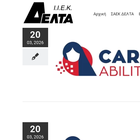
Μετάβαση
στο
Αρχική
ΣΑΕΚ ΔΕΛΤΑ
περιεχόμενο
20
03, 2026
20
03, 2026