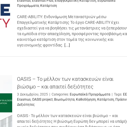
Erasmus
,
Erasmus Plus
,
Επαγγελματική Κατάρτιση
,
Ευρωπαϊκά
Προγράμματα
,
Κατάρτιση
CARE-ABILITY: Ενδυνάμωση Μεταναστριών μέσω
Επαγγελματικής Κατάρτισης Το έργο CARE-ABILITY έχει
σχεδιαστεί για να βοηθήσει τις μετανάστριες να ξεπεράσου
τα εμπόδια στην απασχόληση, προσφέροντας προσβάσιμη κα
καινοτόμο κατάρτιση στον τομέα της κοινωνικής και
υγειονομικής φροντίδας.
[...]
OASIS – Το μέλλον των κατασκευών είναι
βιώσιμο – και απαιτεί δεξιότητες
3 Δεκεμβρίου, 2025
|
Categories:
Ευρωπαϊκά Προγράμματα
|
Tags:
E
Erasmus
,
OASIS project
,
Βιωσιμότητα
,
Καθοδήγηση
,
Κατάρτιση
,
Πράσιν
Δεξιότητες
OASIS - Το μέλλον των κατασκευών είναι βιώσιμο – και
απαιτεί δεξιότητες Η βιώσιμη Ευρώπη δεν μπορεί να υπάρξ