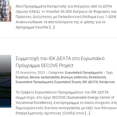
Νέα Προγράμματα Κατάρτισης για Ανέργους από τη ΔΥΠΑ
(πρώην ΟΑΕΔ) >> Voucher 30.000 Ανέργων σε Ψηφιακές και
Πράσινες Δεξιότητες με Εκπαιδευτικό Επίδομα έως 1.000€
Ανακοινώθηκαν τα αποτελέσματα της α’ φάσης για το
πρόγραμμα Voucher
[...]
Συμμετοχή του ΙΕΚ ΔΕΛΤΑ στο Ευρωπαϊκό
Πρόγραμμα SECOVE Project
25 Αυγούστου, 2023
|
Categories:
Ευρωπαϊκά Προγράμματα
|
Tags:
Erasmus
,
Secove
,
sustainability
,
βιώσιμη ανάπτυξη
,
Εκπαίδευση
,
Ευρωπαϊκά Προγράμματα
,
Ευρωπαϊκή Ένωση
,
ΙΕΚ ΔΕΛΤΑ
,
Κατάρτιση
Το Γραφείο Ευρωπαϊκών Προγραμμάτων του ΙΕΚ ΔΕΛΤΑ
συμμετέχει στο έργο SECOVE (Sustainable Energy Center of
Vocational Excellence), ένα πρόγραμμα το οποίο στοχεύει στ
δημιουργία ενός δικτύου συνεργασίας μεταξύ των Κέντρων
Επαγγελματικής Αριστείας (CoVEs) στον
[...]