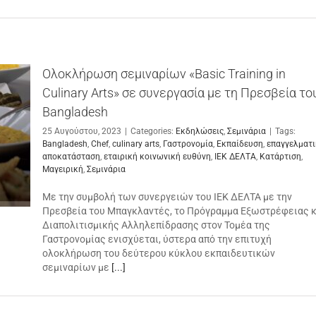
Ολοκλήρωση σεμιναρίων «Basic Training in
Culinary Arts» σε συνεργασία με τη Πρεσβεία το
Bangladesh
25 Αυγούστου, 2023
|
Categories:
Εκδηλώσεις
,
Σεμινάρια
|
Tags:
Bangladesh
,
Chef
,
culinary arts
,
Γαστρονομία
,
Εκπαίδευση
,
επαγγελματ
αποκατάσταση
,
εταιρική κοινωνική ευθύνη
,
ΙΕΚ ΔΕΛΤΑ
,
Κατάρτιση
,
Μαγειρική
,
Σεμινάρια
Με την συμβολή των συνεργειών του ΙΕΚ ΔΕΛΤΑ με την
Πρεσβεία του Μπαγκλαντές, το Πρόγραμμα Εξωστρέφειας κ
Διαπολιτισμικής Αλληλεπίδρασης στον Τομέα της
Γαστρονομίας ενισχύεται, ύστερα από την επιτυχή
ολοκλήρωση του δεύτερου κύκλου εκπαιδευτικών
σεμιναρίων με
[...]