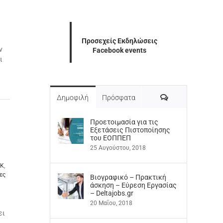
Προσεχείς Εκδηλώσεις
ν
Facebook events
ι
Σχόλια
Δημοφιλή
Πρόσφατα
Προετοιμασία για τις
Εξετάσεις Πιστοποίησης
του ΕΟΠΠΕΠ
25 Αυγούστου, 2018
EK
,
ες
Βιογραφικό – Πρακτική
άσκηση – Εύρεση Εργασίας
– Deltajobs.gr
20 Μαΐου, 2018
ει