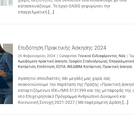
χωρίς δεξιότητες που συνδέουν όσα διδάσκουμε με όσα
κατασκευάζουμε. Το έργο OASIS γεφυρώνει την
επαγγελματική
[...]
Επιδότηση Πρακτικής Άσκησης 2024
26 Φεβρουαρίου, 2024
|
Categories:
Γενικού Ενδιαφέροντος
,
Νέα
|
Ta
Αμειβόμενη πρακτική άσκηση
,
Γραφείο Σταδιοδρομίας
,
Επαγγελματικ
Κατάρτιση
,
Επιδότηση
,
ΕΣΠΑ
,
ΙΝΕΔΙΒΙΜ
,
Κατάρτιση
,
Πρακτική άσκηση
Αγαπητοί σπουδαστές, Με μεγάλη μας χαρά, σας
ανακοινώνουμε την παράταση της Πράξης «Πρακτική άσκησ
καταρτιζόμενων ΙΕΚ»/MIS 5131399 και της μεταφοράς της 
νέο Επιχειρησιακό Πρόγραμμα Ανθρώπινο Δυναμικό και
Κοινωνική Συνοχή 2021-2027 ( Μεταφερόμενη Δράση
[...]