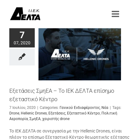
Μετάβαση
στο
περιεχόμενο
7
07, 2020
Εξετάσεις ΣμηΕΑ – To ΙΕΚ ΔΕΛΤΑ επίσημο
εξεταστικό Κέντρο
7 Ιουλίου, 2020
|
Categories:
Γενικού Ενδιαφέροντος
,
Νέα
|
Tags:
Drone
,
Hellenic Drones
,
Εξετάσεις
,
Εξεταστικό Κέντρο
,
Πολιτική
Αεροπορία
,
ΣμηΕΑ
,
χειριστής drone
To ΙΕΚ ΔΕΛΤΑ σε συνεργασία με την Hellenic Drones, είναι
πλέον το επίσημο Εξεταστικό Κέντρο θεωρητικής εξέτασης