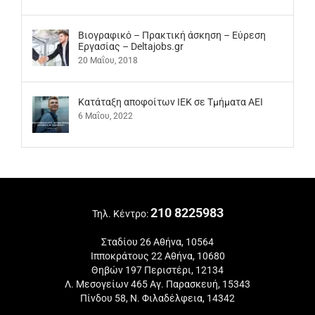
Βιογραφικό – Πρακτική άσκηση – Εύρεση
Εργασίας – Deltajobs.gr
20 Μαΐου, 2018
Kατάταξη αποφοίτων ΙΕΚ σε Τμήματα ΑΕΙ
6 Μαΐου, 2022
210 8225983
Τηλ. Κέντρο:
Σταδίου 26 Αθήνα, 10564
Ιπποκράτους 22 Αθήνα, 10680
Θηβών 197 Περιστέρι, 12134
Λ. Μεσογείων 465 Αγ. Παρασκευή, 15343
Πίνδου 58, Ν. Φιλαδέλφεια, 14342