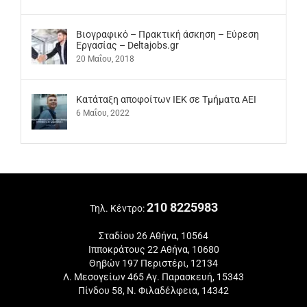
Βιογραφικό – Πρακτική άσκηση – Εύρεση
Εργασίας – Deltajobs.gr
20 Μαΐου, 2018
Kατάταξη αποφοίτων ΙΕΚ σε Τμήματα ΑΕΙ
6 Μαΐου, 2022
210 8225983
Τηλ. Κέντρο:
Σταδίου 26 Αθήνα, 10564
Ιπποκράτους 22 Αθήνα, 10680
Θηβών 197 Περιστέρι, 12134
Λ. Μεσογείων 465 Αγ. Παρασκευή, 15343
Πίνδου 58, Ν. Φιλαδέλφεια, 14342