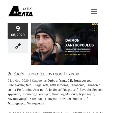
Μετάβαση
στο
περιεχόμενο
9
06, 2020
2η Διαδικτυακή Συνάντηση Τεχνών
9 Ιουνίου, 2020
|
Categories:
Άρθρα
,
Γενικού Ενδιαφέροντος
,
Εκδηλώσεις
,
Νέα
|
Tags:
Arts
,
e-Classrooms
,
Panasonic
,
Panasonic
Lumix
,
Performing Arts
,
portfolio
,
Unicef
,
Γραφιστική
,
Εργασία
,
Εύρεση
εργασίας
,
Ηθοποιός
,
Ηχοληψία
,
Μουσική
,
Μουσική Τεχνολογία
,
Σεναριογραφία
,
Σκηνοθεσία
,
Τέχνες
,
Τραγουδι
,
Υποκριτική
,
Φωτογραφία
,
Φωτογράφος