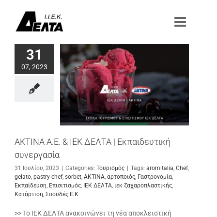
Μετάβαση
στο
περιεχόμενο
31
07, 2023
ΑΚΤΙΝΑ Α.Ε. & ΙΕΚ ΔΕΛΤΑ | Εκπαιδευτική
συνεργασία
31 Ιουλίου, 2023
|
Categories:
Τουρισμός
|
Tags:
aromitalia
,
Chef
,
gelato
,
pastry chef
,
sorbet
,
ΑΚΤΙΝΑ
,
αρτοποιός
,
Γαστρονομία
,
Εκπαίδευση
,
Επισιτισμός
,
ΙΕΚ ΔΕΛΤΑ
,
ιεκ ζαχαροπλαστικής
,
Κατάρτιση
,
Σπουδές ΙΕΚ
>> Το ΙΕΚ ΔΕΛΤΑ ανακοινώνει τη νέα αποκλειστική