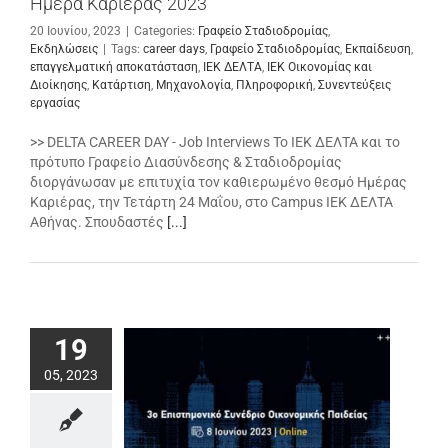
Ημέρα Καριέρας 2023
20 Ιουνίου, 2023
|
Categories:
Γραφείο Σταδιοδρομίας
,
Εκδηλώσεις
|
Tags:
career days
,
Γραφείο Σταδιοδρομίας
,
Εκπαίδευση
,
επαγγελματική αποκατάσταση
,
ΙΕΚ ΔΕΛΤΑ
,
ΙΕΚ Οικονομίας και
Διοίκησης
,
Κατάρτιση
,
Μηχανολογία
,
Πληροφορική
,
Συνεντεύξεις
εργασίας
>> DELTA CAREER DAY - Job Interviews Το ΙΕΚ ΔΕΛΤΑ και το
πρότυπο Γραφείο Διασύνδεσης & Σταδιοδρομίας
διοργάνωσαν με επιτυχία τον καθιερωμένο θεσμό Ημέρας
Καριέρας, την Τετάρτη 24 Μαΐου, στο Campus ΙΕΚ ΔΕΛΤΑ
Αθήνας. Σπουδαστές
[...]
19
05, 2023