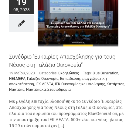
19
05, 2023
Συνέδριο “Ευκαιρίες Απασχόλησης για τους
Νέους στη Γαλάζια Οικονομία”
19 Μαΐου, 2023
|
Categories:
Εκδηλώσεις
|
Tags:
Blue Generation
,
HELMEPA
,
Γαλάζια Οικονομία
,
Εκπαίδευση
,
επαγγελματική
αποκατάσταση
,
ΙΕΚ ΔΕΛΤΑ
,
ΙΕΚ Οικονομίας και Διοίκησης
,
Κατάρτιση
,
Ναυτιλία
,
Ναυτιλιακά
,
Σταδιοδρομία
Με μεγάλη επιτυχία υλοποιήθηκε το Συνέδριο "Ευκαιρίες
Απασχόλησης για τους Νέους στη Γαλάζια Οικονομία", στα
πλαίσια του ευρωπαϊκού προγράμματος BlueGeneration, με
την υποστήριξη του ΙΕΚ ΔΕΛΤΑ. 500+ νέοι και νέες ηλικίας
15-29 ετών συμμετείχαν
[...]