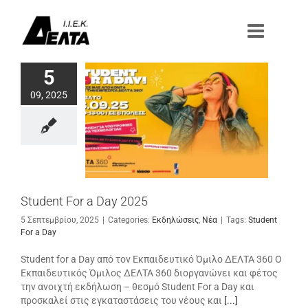
Μετάβαση
στο
περιεχόμενο
5
09, 2025
Student For a Day 2025
5 Σεπτεμβρίου, 2025
|
Categories:
Εκδηλώσεις
,
Νέα
|
Tags:
Student
For a Day
Student for a Day από τον Εκπαιδευτικό Όμιλο ΔΕΛΤΑ 360 Ο
Εκπαιδευτικός Όμιλος ΔΕΛΤΑ 360 διοργανώνει και φέτος
την ανοιχτή εκδήλωση – θεσμό Student For a Day και
προσκαλεί στις εγκαταστάσεις του νέους και
[...]