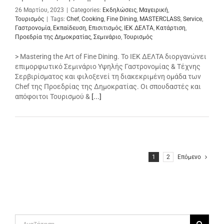
26 Μαρτίου, 2023
|
Categories:
Εκδηλώσεις
,
Μαγειρική
,
Τουρισμός
|
Tags:
Chef
,
Cooking
,
Fine Dining
,
MASTERCLASS
,
Service
,
Γαστρονομία
,
Εκπαίδευση
,
Επισιτισμός
,
ΙΕΚ ΔΕΛΤΑ
,
Κατάρτιση
,
Προεδρία της Δημοκρατίας
,
Σεμινάριο
,
Τουρισμός
> Mastering the Art of Fine Dining. Το ΙΕΚ ΔΕΛΤΑ διοργανώνει
επιμορφωτικό Σεμινάριο Υψηλής Γαστρονομίας & Τέχνης
Σερβιρίσματος και φιλοξενεί τη διακεκριμένη ομάδα των
Chef της Προεδρίας της Δημοκρατίας. Οι σπουδαστές και
απόφοιτοι Τουρισμού &
[...]
1
2
Επόμενο
Αναζήτηση