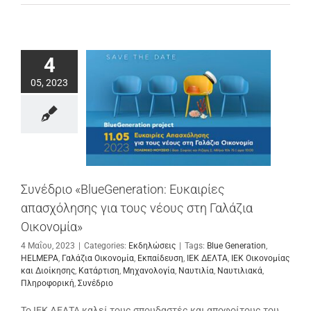
4
05, 2023
Συνέδριο «BlueGeneration: Ευκαιρίες
απασχόλησης για τους νέους στη Γαλάζια
Οικονομία»
4 Μαΐου, 2023
|
Categories:
Εκδηλώσεις
|
Tags:
Blue Generation
,
HELMEPA
,
Γαλάζια Οικονομία
,
Εκπαίδευση
,
ΙΕΚ ΔΕΛΤΑ
,
ΙΕΚ Οικονομίας
και Διοίκησης
,
Κατάρτιση
,
Μηχανολογία
,
Ναυτιλία
,
Ναυτιλιακά
,
Πληροφορική
,
Συνέδριο
Το ΙΕΚ ΔΕΛΤΑ καλεί τους σπουδαστές και αποφοίτους του