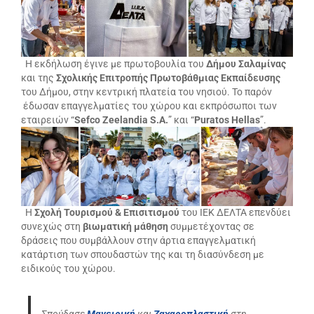
Η εκδήλωση έγινε με πρωτοβουλία του
Δήμου Σαλαμίνας
και της
Σχολικής Επιτροπής Πρωτοβάθμιας Εκπαίδευσης
του Δήμου, στην κεντρική πλατεία του νησιού. Το παρόν
έδωσαν επαγγελματίες του χώρου και εκπρόσωποι των
εταιρειών “
Sefco Zeelandia S.A.
” και “
Puratos Hellas
”.
Η
Σχολή Τουρισμού & Επισιτισμού
του ΙΕΚ ΔΕΛΤΑ επενδύει
συνεχώς στη
βιωματική μάθηση
συμμετέχοντας σε
δράσεις που συμβάλλουν στην άρτια επαγγελματική
κατάρτιση των σπουδαστών της και τη διασύνδεση με
ειδικούς του χώρου.
Σπούδασε
Μαγειρική
και
Ζαχαροπλαστική
στη