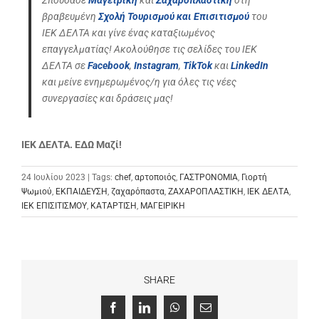
βραβευμένη
Σχολή Τουρισμού και Επισιτισμού
του
ΙΕΚ ΔΕΛΤΑ και γίνε ένας καταξιωμένος
επαγγελματίας!
Ακολούθησε τις σελίδες του ΙΕΚ
ΔΕΛΤΑ σε
Facebook
,
Instagram
,
TikTok
και
LinkedIn
και μείνε ενημερωμένος/η για όλες τις νέες
συνεργασίες και δράσεις μας!
ΙΕΚ ΔΕΛΤΑ. ΕΔΩ Μαζί!
24 Ιουλίου 2023 | Tags:
chef
,
αρτοποιός
,
ΓΑΣΤΡΟΝΟΜΙΑ
,
Γιορτή
Ψωμιού
,
ΕΚΠΑΙΔΕΥΣΗ
,
ζαχαρόπαστα
,
ΖΑΧΑΡΟΠΛΑΣΤΙΚΗ
,
ΙΕΚ ΔΕΛΤΑ
,
ΙΕΚ ΕΠΙΣΙΤΙΣΜΟΥ
,
ΚΑΤΑΡΤΙΣΗ
,
ΜΑΓΕΙΡΙΚΗ
SHARE
Facebook
LinkedIn
WhatsApp
Email