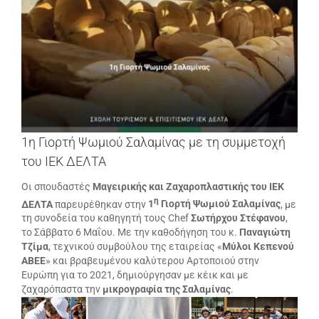
μεγαλύτερης
εικόνας
1η Γιορτή Ψωμιού Σαλαμίνας με τη συμμετοχή
του ΙΕΚ ΔΕΛΤΑ
Οι σπουδαστές
Μαγειρικής και Ζαχαροπλαστικής του ΙΕΚ
η
ΔΕΛΤΑ
παρευρέθηκαν στην
1
Γιορτή Ψωμιού Σαλαμίνας
, με
τη συνοδεία του καθηγητή τους Chef
Σωτήρχου Στέφανου
,
το Σάββατο 6 Μαΐου. Με την καθοδήγηση του κ.
Παναγιώτη
Τζίμα
, τεχνικού συμβούλου της εταιρείας «
Μύλοι Κεπενού
ΑΒΕΕ
» και βραβευμένου καλύτερου Αρτοποιού στην
Ευρώπη για το 2021, δημιούργησαν με κέικ και με
ζαχαρόπαστα την
μικρογραφία της Σαλαμίνας
.