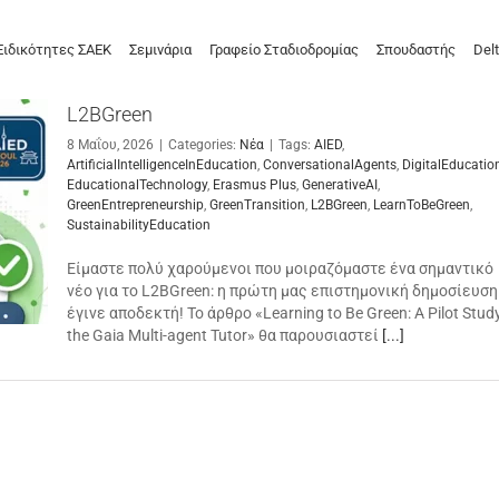
Ειδικότητες ΣΑΕΚ
Σεμινάρια
Γραφείο Σταδιοδρομίας
Σπουδαστής
Delt
L2BGreen
8 Μαΐου, 2026
|
Categories:
Νέα
|
Tags:
AIED
,
ArtificialIntelligenceInEducation
,
ConversationalAgents
,
DigitalEducatio
EducationalTechnology
,
Erasmus Plus
,
GenerativeAI
,
GreenEntrepreneurship
,
GreenTransition
,
L2BGreen
,
LearnToBeGreen
,
SustainabilityEducation
Είμαστε πολύ χαρούμενοι που μοιραζόμαστε ένα σημαντικό
νέο για το L2BGreen: η πρώτη μας επιστημονική δημοσίευση
έγινε αποδεκτή! Το άρθρο «Learning to Be Green: A Pilot Study
the Gaia Multi-agent Tutor» θα παρουσιαστεί
[...]