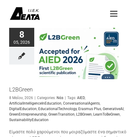
Μετάβαση
στο
περιεχόμενο
8
05, 2026
L2BGreen
8 Μαΐου, 2026
|
Categories:
Νέα
|
Tags:
AIED
,
ArtificialIntelligenceInEducation
,
ConversationalAgents
,
DigitalEducation
,
EducationalTechnology
,
Erasmus Plus
,
GenerativeAI
,
GreenEntrepreneurship
,
GreenTransition
,
L2BGreen
,
LearnToBeGreen
,
SustainabilityEducation
Είμαστε πολύ χαρούμενοι που μοιραζόμαστε ένα σημαντικό