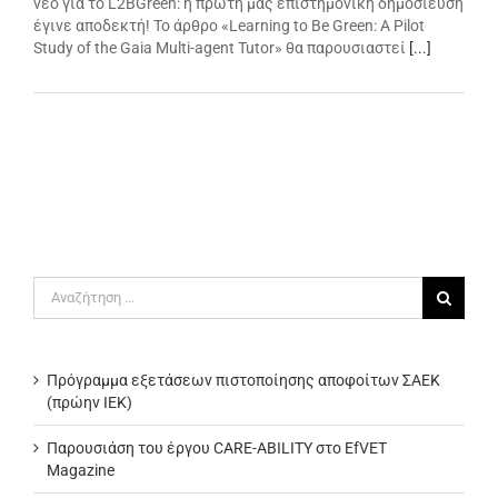
νέο για το L2BGreen: η πρώτη μας επιστημονική δημοσίευση
έγινε αποδεκτή! Το άρθρο «Learning to Be Green: A Pilot
Study of the Gaia Multi-agent Tutor» θα παρουσιαστεί
[...]
Αναζήτηση
για:
Πρόγραμμα εξετάσεων πιστοποίησης αποφοίτων ΣΑΕΚ
(πρώην ΙΕΚ)
Παρουσιάση του έργου CARE-ABILITY στο EfVET
Magazine