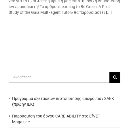
νέο για το L2BGreen: η πρώτη μας επιστημονική δημοσίευση
έγινε αποδεκτή! Το άρθρο «Learning to Be Green: A Pilot
Study of the Gaia Multi-agent Tutor» θα παρουσιαστεί
[...]
Αναζήτηση
για:
Πρόγραμμα εξετάσεων πιστοποίησης αποφοίτων ΣΑΕΚ
(πρώην ΙΕΚ)
Παρουσιάση του έργου CARE-ABILITY στο EfVET
Magazine