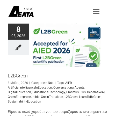
Μετάβαση
στο
περιεχόμενο
8
05, 2026
L2BGreen
8 Μαΐου, 2026
|
Categories:
Νέα
|
Tags:
AIED
,
ArtificialIntelligenceInEducation
,
ConversationalAgents
,
DigitalEducation
,
EducationalTechnology
,
Erasmus Plus
,
GenerativeAI
,
GreenEntrepreneurship
,
GreenTransition
,
L2BGreen
,
LearnToBeGreen
,
SustainabilityEducation
Είμαστε πολύ χαρούμενοι που μοιραζόμαστε ένα σημαντικό