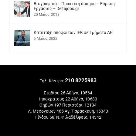
Βιογραφικό – Πρακτική άσκηση – Εύρεση
Εργασίας – Deltajobs.gr
20 Μαΐου, 2018
Kατάταξη αποφοίτων ΙΕΚ σε Τμήματα ΑΕΙ
6 Μαΐου, 2022
210 8225983
Τηλ. Κέντρο:
Σταδίου 26 Αθήνα, 10564
Ιπποκράτους 22 Αθήνα, 10680
Θηβών 197 Περιστέρι, 12134
Λ. Μεσογείων 465 Αγ. Παρασκευή, 15343
Πίνδου 58, Ν. Φιλαδέλφεια, 14342