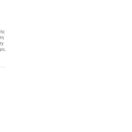
κής
τη
ty
ρο,