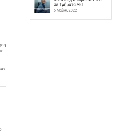
ς
σε Τμήματα ΑΕΙ
6 Μαΐου, 2022
ηση
ια
νων
ο